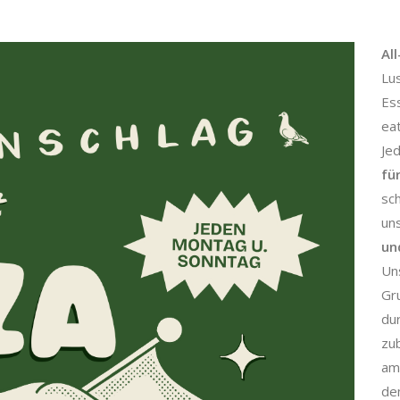
Al
Lu
Es
eat
Je
fü
sch
un
un
Un
Gr
dur
zu
am 
de