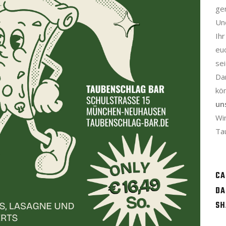
ge
Un
Ih
euc
sei
Da
kö
un
Wir
Ta
CA
DA
SH