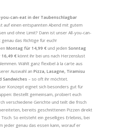
l-you-can-eat in der Taubenschlagbar
st auf einen entspannten Abend mit gutem
sen und ohne Limit? Dann ist unser All-you-can-
 genau das Richtige für euch!
den
Montag für 14,99 €
und jeden
Sonntag
r 16,49 €
könnt ihr bei uns nach Herzenslust
lemmen. Wählt ganz flexibel à la carte aus
serer Auswahl an
Pizza, Lasagne, Tiramisu
d Sandwiches
– so oft ihr möchtet.
ser Konzept eignet sich besonders gut für
uppen: Bestellt gemeinsam, probiert euch
ch verschiedene Gerichte und teilt die frisch
bereiteten, bereits geschnittenen Pizzen direkt
Tisch. So entsteht ein geselliges Erlebnis, bei
m jeder genau das essen kann, worauf er