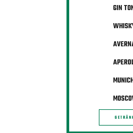
GIN TO
WHISKY
AVERNA
APEROL
MUNICH
MOSCO
GETRÄN