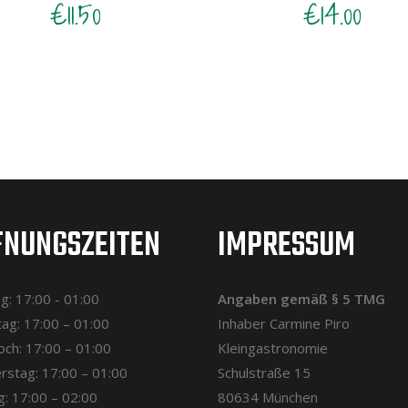
€
11.50
€
14.00
FNUNGSZEITEN
IMPRESSUM
: 17:00 - 01:00
Angaben gemäß § 5 TMG
ag: 17:00 – 01:00
Inhaber Carmine Piro
ch: 17:00 – 01:00
Kleingastronomie
rstag: 17:00 – 01:00
Schulstraße 15
g: 17:00 – 02:00
80634 München