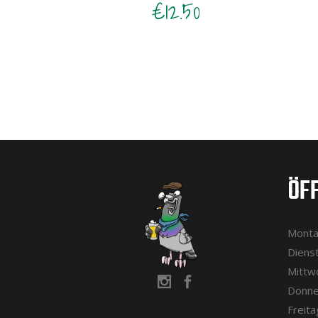
€
12.50
ÖF
Montag
Dienst
Mittwo
Donne
Freita