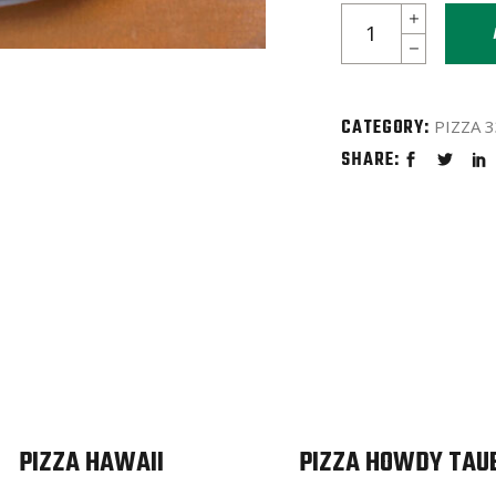
Pizza
Bufalla
e
Parma
CATEGORY:
PIZZA 
quantity
SHARE:
PIZZA HAWAII
PIZZA HOWDY TAU