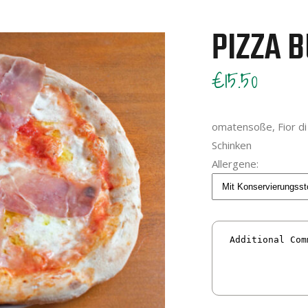
PIZZA 
€15.50
omatensoße, Fior di 
Schinken
Allergene: