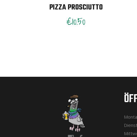
PIZZA PROSCIUTTO
€
10.50
ÖF
Montag
Dienst
Mittwo