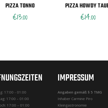
PIZZA TONNO
PIZZA HOWDY TAU
€
13.00
€
14.00
FNUNGSZEITEN
IMPRESSUM
: 17:00 - 01:00
Angaben gemäß § 5 TMG
ag: 17:00 – 01:00
Inhaber Carmine Piro
ch: 17:00 – 01:00
Kleingastronomie