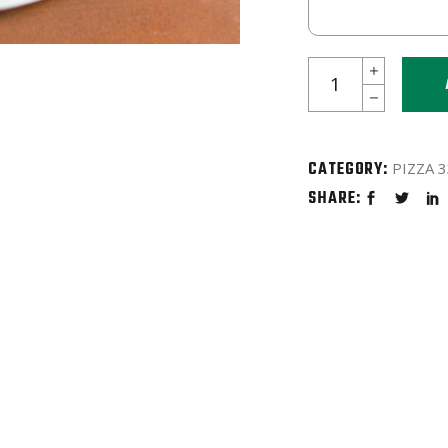
Pizza
Diavola
(scharf)
quantity
CATEGORY:
PIZZA 
SHARE: