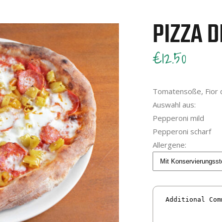
PIZZA 
€12.50
Tomatensoße, Fior di
Auswahl aus:
Pepperoni mild
Pepperoni scharf
Allergene: